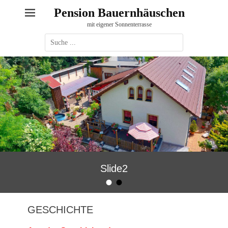
Pension Bauernhäuschen
mit eigener Sonnenterrasse
Suche
nach:
Slide2
•
•
Veröffentlicht am:
von
Bauernhaeuschen
GESCHICHTE